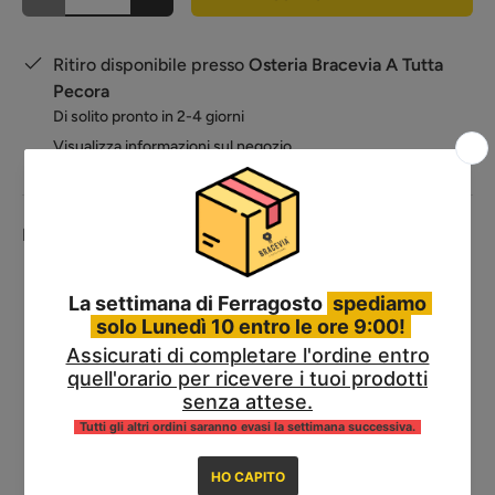
Ritiro disponibile presso
Osteria Bracevia A Tutta
Pecora
Di solito pronto in 2-4 giorni
Visualizza informazioni sul negozio
Kit composto da:
Arrosticini Classici
:
90 pz
Hamburger 140gr
:
6 pz
Arrosticini di Fegato Fatti a Mano :
10 pz
Bocconcini di Pecora:
1 Kg