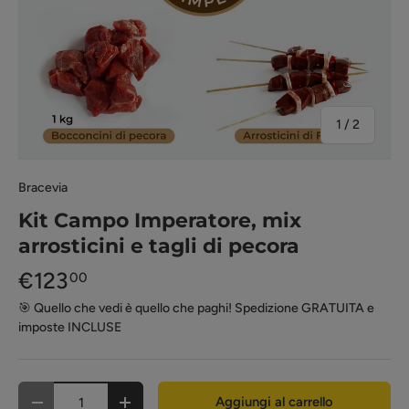
di
1
/
2
Bracevia
Kit Campo Imperatore, mix
arrosticini e tagli di pecora
€123
00
🎯 Quello che vedi è quello che paghi! Spedizione GRATUITA e
imposte INCLUSE
Q.tà
Aggiungi al carrello
-
+