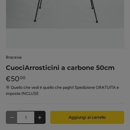
Bracevia
CuociArrosticini a carbone 50cm
€50
00
🎯 Quello che vedi è quello che paghi! Spedizione GRATUITA e
imposte INCLUSE
Q.tà
Aggiungi al carrello
-
+