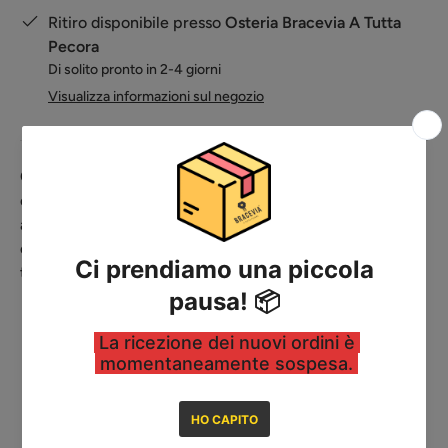
Ritiro disponibile presso
Osteria Bracevia A Tutta
Pecora
Di solito pronto in 2-4 giorni
Visualizza informazioni sul negozio
Canalina in ferro spessore
mm. 0,8
con piedi richiudibili
così per un minor ingombro da utilizzare solo in spazi
aperti e terrazzi e giardino. Cuoce circa
30
arrosticini
come da rigorosa tradizione abruzzese. Comoda da
trasportare.
Non spegnere con l'acqua dopo l'utilizzo ma
attendere il raffreddamento.
Dimensione: 50cm
Spedizione e Consegna